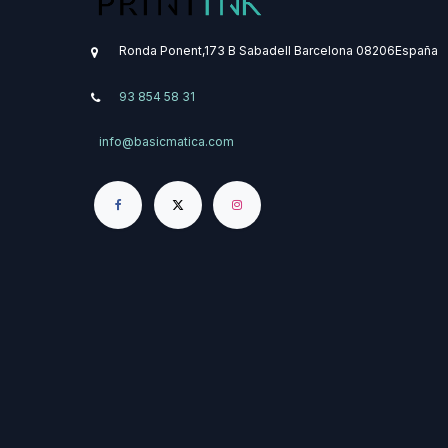
Ronda Ponent,173 B
Sabadell
Barcelona
08206
​España
93 854 58 31
info@basicmatica.com