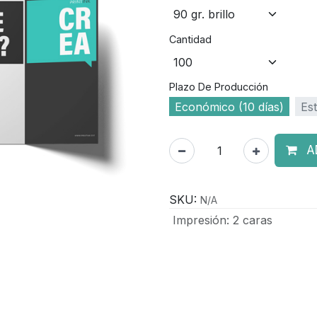
Cantidad
Plazo De Producción
Económico (10 días)
Est
A
SKU:
N/A
Impresión
:
2 caras