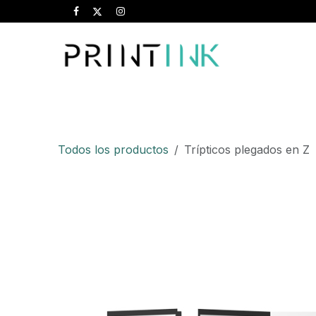
Ir al contenido
Inicio
Tarjetas
Flyers
Folletos
Ca
Todos los productos
Trípticos plegados en Z