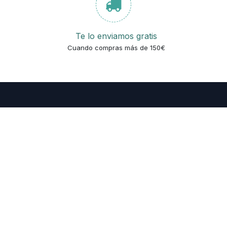
Te lo enviamos gratis
Cuando compras más de 150€
Ronda Ponent,173 B
Sabadell
Barcelona
08206
​España
93 854 58 31
info@basicmatica.com