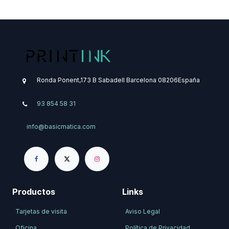
Ronda Ponent,173 B
Sabadell
Barcelona
08206
​España
93 854 58 31
info@basicmatica.com
Productos
Links
Tarjetas de visita
Aviso Legal
Oficina
Política de Privacidad