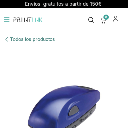
Ir al contenido
Envios gratuitos a partir de 150€
0
Todos los productos