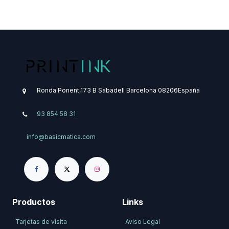
Ronda Ponent,173 B
Sabadell
Barcelona
08206
​España
93 854 58 31
info@basicmatica.com
Productos
Links
Tarjetas de visita
Aviso Legal