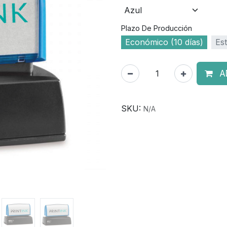
Plazo De Producción
Económico (10 días)
Est
A
SKU:
N/A