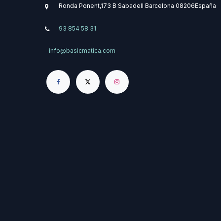
Ronda Ponent,173 B
Sabadell
Barcelona
08206
​España
93 854 58 31
info@basicmatica.com