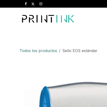
Ir al contenido
Inicio
Tarjetas
Flyers
Folletos
Ca
Todos los productos
Sello EOS estándar