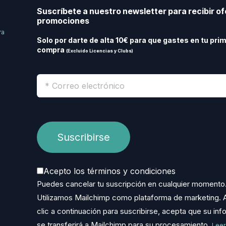
Suscríbete a nuestro newsletter para recibir of
promociones
ra
Solo por darte de alta 10€ para que gastes en tu pri
compra
(Excluido Licencias y Clubs)
Acepto los términos y condiciones
Puedes cancelar tu suscripción en cualquier momento
Utilizamos Mailchimp como plataforma de marketing. A
clic a continuación para suscribirse, acepta que su in
se transferirá a Mailchimp para su procesamiento.
Leer