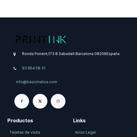
Ronda Ponent,173 B
Sabadell
Barcelona
08206
​España
93 854 58 31
info@basicmatica.com
Productos
Links
Tarjetas de visita
Aviso Legal