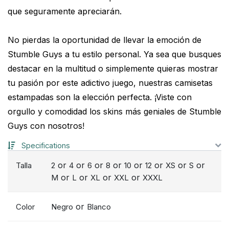
que seguramente apreciarán.
No pierdas la oportunidad de llevar la emoción de
Stumble Guys a tu estilo personal. Ya sea que busques
destacar en la multitud o simplemente quieras mostrar
tu pasión por este adictivo juego, nuestras camisetas
estampadas son la elección perfecta. ¡Viste con
orgullo y comodidad los skins más geniales de Stumble
Guys con nosotros!
Specifications
or
or
or
or
or
or
or
or
Talla
2
4
6
8
10
12
XS
S
or
or
or
or
M
L
XL
XXL
XXXL
or
Color
Negro
Blanco