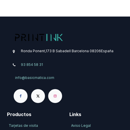
Ronda Ponent,173 B
Sabadell
Barcelona
08206
​España
93 854 58 31
info@basicmatica.com
Productos
Links
Tarjetas de visita
Aviso Legal