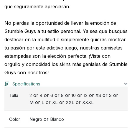
que seguramente apreciarán.
No pierdas la oportunidad de llevar la emoción de
Stumble Guys a tu estilo personal. Ya sea que busques
destacar en la multitud o simplemente quieras mostrar
tu pasión por este adictivo juego, nuestras camisetas
estampadas son la elección perfecta. ¡Viste con
orgullo y comodidad los skins más geniales de Stumble
Guys con nosotros!
Specifications
or
or
or
or
or
or
or
or
Talla
2
4
6
8
10
12
XS
S
or
or
or
or
M
L
XL
XXL
XXXL
or
Color
Negro
Blanco