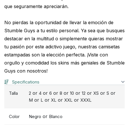
que seguramente apreciarán.
No pierdas la oportunidad de llevar la emoción de
Stumble Guys a tu estilo personal. Ya sea que busques
destacar en la multitud o simplemente quieras mostrar
tu pasión por este adictivo juego, nuestras camisetas
estampadas son la elección perfecta. ¡Viste con
orgullo y comodidad los skins más geniales de Stumble
Guys con nosotros!
Specifications
or
or
or
or
or
or
or
or
Talla
2
4
6
8
10
12
XS
S
or
or
or
or
M
L
XL
XXL
XXXL
or
Color
Negro
Blanco