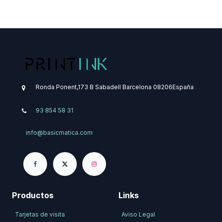
Ronda Ponent,173 B
Sabadell
Barcelona
08206
​España
93 854 58 31
info@basicmatica.com
Productos
Links
Tarjetas de visita
Aviso Legal