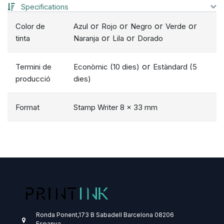
Specifications
or
or
or
or
Color de
Azul
Rojo
Negro
Verde
or
or
tinta
Naranja
Lila
Dorado
or
Termini de
Econòmic (10 dies)
Estàndard (5
producció
dies)
Format
Stamp Writer 8 x 33 mm
Ronda Ponent,173 B
Sabadell
Barcelona
08206
Espanya