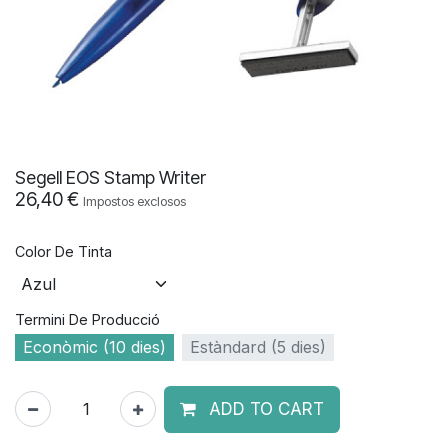
Segell EOS Stamp Writer
26,40
€
Impostos exclosos
Color De Tinta
Termini De Producció
Econòmic (10 dies)
Estàndard (5 dies)
ADD TO CART