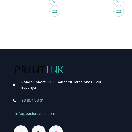
Ronda Ponent,173 B
Sabadell
Barcelona
08206
Espanya
93 854 58 31
info@basicmatica.com