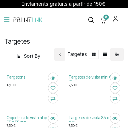
Skip to Content
Enviaments gratuïts a partir de 150€
0
Targetes
Targetes
Sort By
Targetons
Targetes de visita mini 85 x
25 mm
17,81
€
7,50
€
Objectius de visita al quadrat
Targetes de visita 85 x 55
55 x 55 mm
mm
7,50
€
7,50
€